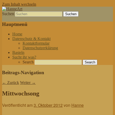
Zum Inhalt wechseln
Suchen
von allem etwas
HanneArt
Hauptmenü
Home
Datenschutz & Kontakt
Kontaktformular
Datenschutzerklärung
Basteln
Sucht ihr was?
Search
Beitrags-Navigation
←
Zurück
Weiter
→
Mittwochsong
Veröffentlicht am
3. Oktober 2012
von
Hanne