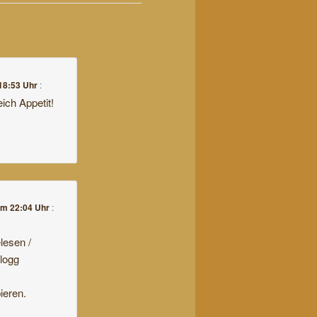
18:53 Uhr
:
ch Appetit!
um 22:04 Uhr
:
lesen /
logg
ieren.