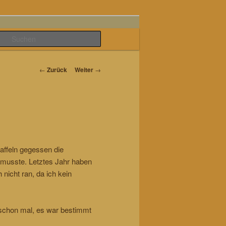
Suchen
Beitrags-
←
Zurück
Weiter
→
Navigation
ffeln gegessen die
 musste. Letztes Jahr haben
nicht ran, da ich kein
t schon mal, es war bestimmt