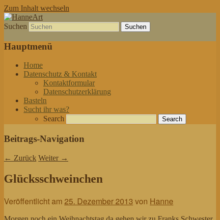
Zum Inhalt wechseln
Suchen
von allem etwas
HanneArt
Hauptmenü
Home
Datenschutz & Kontakt
Kontaktformular
Datenschutzerklärung
Basteln
Sucht ihr was?
Search
Beitrags-Navigation
←
Zurück
Weiter
→
Glücksschweinchen
Veröffentlicht am
25. Dezember 2013
von
Hanne
Morgen noch ein Weihnachtstag da gehen wir zu Franks Schwester,