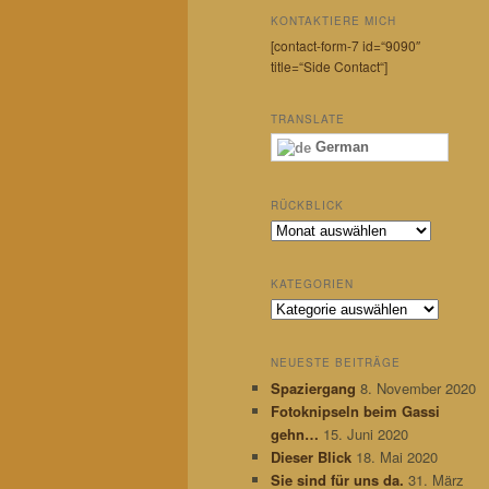
KONTAKTIERE MICH
[contact-form-7 id=“9090″
title=“Side Contact“]
TRANSLATE
German
RÜCKBLICK
R
ü
c
KATEGORIEN
k
K
b
a
l
t
i
NEUESTE BEITRÄGE
e
c
Spaziergang
8. November 2020
g
k
Fotoknipseln beim Gassi
o
r
gehn…
15. Juni 2020
i
Dieser Blick
18. Mai 2020
e
Sie sind für uns da.
31. März