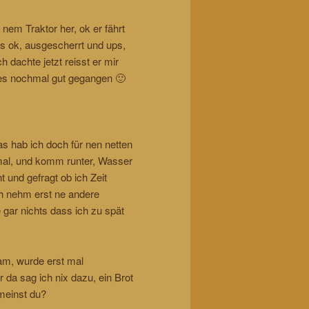
 nem Traktor her, ok er fährt
es ok, ausgescherrt und ups,
 dachte jetzt reisst er mir
lles nochmal gut gegangen 🙂
as hab ich doch für nen netten
t mal, und komm runter, Wasser
und gefragt ob ich Zeit
ch nehm erst ne andere
 gar nichts dass ich zu spät
kam, wurde erst mal
 da sag ich nix dazu, ein Brot
meinst du?