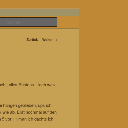
Suchen
Beitrags-
←
Zurück
Weiter
→
Navigation
acht, alles Bestens…lach was
e hängen geblieben, ups ich
x wie ab. Erst nochmal auf den
n 5 vor 11 man ich dachte ich