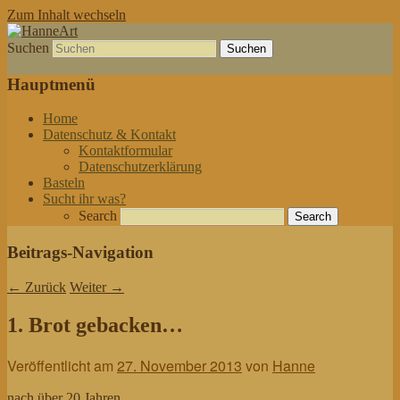
Zum Inhalt wechseln
Suchen
von allem etwas
HanneArt
Hauptmenü
Home
Datenschutz & Kontakt
Kontaktformular
Datenschutzerklärung
Basteln
Sucht ihr was?
Search
Beitrags-Navigation
←
Zurück
Weiter
→
1. Brot gebacken…
Veröffentlicht am
27. November 2013
von
Hanne
nach über 20 Jahren.