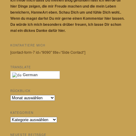
hier Dinge zeigen, die mir Freude machen und die mein Leben
bereichern, HanneArt eben. Schau Dich um und fühle Dich wohl..
Wenn du magst darfst Du mir gerne einen Kommentar hier lassen.
Da würde ich mich besonders drüber freuen, ich lasse Dir schon
mal ein dickes Danke dafür hier.
KONTAKTIERE MICH
[contact-form-7 id=“9090″ title=“Side Contact“]
TRANSLATE
German
RÜCKBLICK
R
ü
c
KATEGORIEN
k
K
b
a
l
t
i
NEUESTE BEITRÄGE