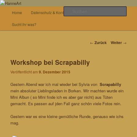
Zum
von allem etwas
Inhalt
Hauptmenü
Such
Home
Datenschutz & Kontakt
Basteln
wechseln
HanneArt
Sucht ihr was?
Beitrags-
←
Zurück
Weiter
→
Navigation
Workshop bei Scrapabilly
Veröffentlicht am
9. Dezember 2015
Gestern Abend war ich mal wieder bei Sylvia von
Scrapabilly
mein absoluter Lieblingsladen in Borken. Wir machten wurde ein
Mini Albun ( so Mini finde ich es aber gar nicht) aus Tüten
gemacht. Es passen auf jden Fall ganz schön viele Fotos rein.
Gestern war es eine kleine gemütliche Runde, genauso wie ichs
mag.