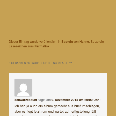
Dieser Eintrag wurde veröffentlicht in
Basteln
von
Hanne
. Setze ein
Lesezeichen zum
Permalink
.
3 GEDANKEN ZU „
WORKSHOP BEI SCRAPABILLY
“
schwarzesbunt
sagte am
9. Dezember 2015 um 20:00 Uhr
:
ich hab ja auch ein album gemacht aus briefumschlägen,
aber es liegt jetzt rum und wartet auf fertigstellung fällt