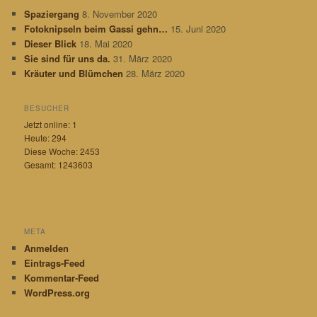
e
c
Spaziergang
8. November 2020
g
k
Fotoknipseln beim Gassi gehn…
15. Juni 2020
o
r
Dieser Blick
18. Mai 2020
i
Sie sind für uns da.
31. März 2020
e
Kräuter und Blümchen
28. März 2020
n
BESUCHER
Jetzt online: 1
Heute: 294
Diese Woche: 2453
Gesamt: 1243603
META
Anmelden
Eintrags-Feed
Kommentar-Feed
WordPress.org