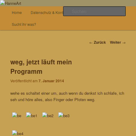
Zum
von allem etwas
Inhalt
Hauptmenü
Such
Home
Datenschutz & Kontakt
Basteln
wechseln
HanneArt
Sucht ihr was?
Beitrags-
←
Zurück
Weiter
→
Navigation
weg, jetzt läuft mein
Programm
Veröffentlicht am
7. Januar 2014
wehe es schaltet einer um, auch wenn du denkst ich schlafe, ich
seh und höre alles, also Finger oder Pfoten weg.