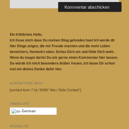
Ein fröhliches Hallo,
Ich freue mich dass Du meinen Blog gefunden hast Ich werde dir
hier Dinge zeigen, die mir Freude machen und die mein Leben
bereichern, HanneArt eben. Schau Dich um und fühle Dich wohl..
Wenn du magst darfst Du mir gerne einen Kommentar hier lassen.
Da würde ich mich besonders drüber freuen, ich lasse Dir schon
mal ein dickes Danke dafür hier.
KONTAKTIERE MICH
[contact-form-7 id=“9090″ title=“Side Contact“]
TRANSLATE
German
RÜCKBLICK