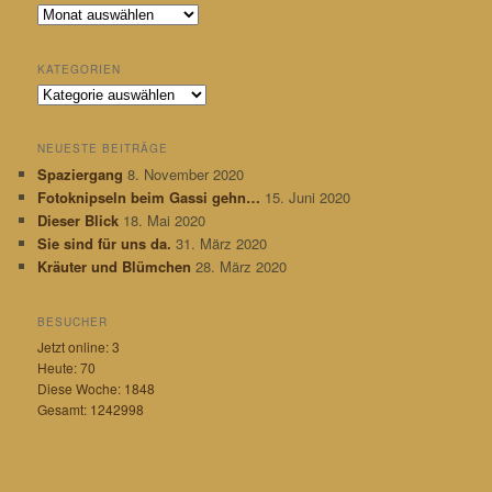
R
ü
c
KATEGORIEN
k
K
b
a
l
t
i
NEUESTE BEITRÄGE
e
c
Spaziergang
8. November 2020
g
k
Fotoknipseln beim Gassi gehn…
15. Juni 2020
o
r
Dieser Blick
18. Mai 2020
i
Sie sind für uns da.
31. März 2020
e
Kräuter und Blümchen
28. März 2020
n
BESUCHER
Jetzt online: 3
Heute: 70
Diese Woche: 1848
Gesamt: 1242998