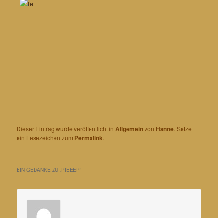
Dieser Eintrag wurde veröffentlicht in
Allgemein
von
Hanne
. Setze
ein Lesezeichen zum
Permalink
.
EIN GEDANKE ZU „
PIEEEP
“