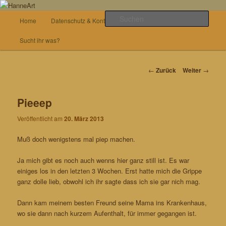
Zum
von allem etwas
Inhalt
Hauptmenü
Such
Home
Datenschutz & Kontakt
Basteln
wechseln
HanneArt
Sucht ihr was?
Beitrags-
←
Zurück
Weiter
→
Navigation
Pieeep
Veröffentlicht am
20. März 2013
Muß doch wenigstens mal piep machen.
Ja mich gibt es noch auch wenns hier ganz still ist. Es war
einiges los in den letzten 3 Wochen. Erst hatte mich die Grippe
ganz dolle lieb, obwohl ich ihr sagte dass ich sie gar nich mag.
Dann kam meinem besten Freund seine Mama ins Krankenhaus,
wo sie dann nach kurzem Aufenthalt, für immer gegangen ist.