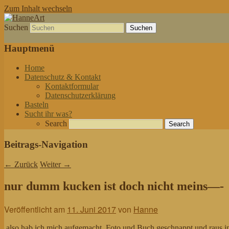
Zum Inhalt wechseln
Suchen
von allem etwas
HanneArt
Hauptmenü
Home
Datenschutz & Kontakt
Kontaktformular
Datenschutzerklärung
Basteln
Sucht ihr was?
Search
Beitrags-Navigation
←
Zurück
Weiter
→
nur dumm kucken ist doch nicht meins—-
Veröffentlicht am
11. Juni 2017
von
Hanne
.also hab ich mich aufgemacht, Foto und Buch geschnappt und raus i