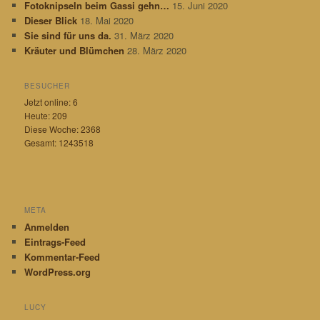
Fotoknipseln beim Gassi gehn…
15. Juni 2020
o
r
Dieser Blick
18. Mai 2020
i
Sie sind für uns da.
31. März 2020
e
Kräuter und Blümchen
28. März 2020
n
BESUCHER
Jetzt online: 6
Heute: 209
Diese Woche: 2368
Gesamt: 1243518
META
Anmelden
Eintrags-Feed
Kommentar-Feed
WordPress.org
LUCY