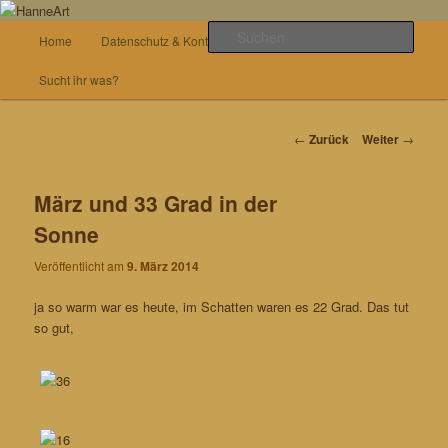
Zum
von allem etwas
Inhalt
Hauptmenü
Such
Home
Datenschutz & Kontakt
Basteln
wechseln
HanneArt
Sucht ihr was?
Beitrags-
←
Zurück
Weiter
→
Navigation
März und 33 Grad in der
Sonne
Veröffentlicht am
9. März 2014
ja so warm war es heute, im Schatten waren es 22 Grad. Das tut
so gut,