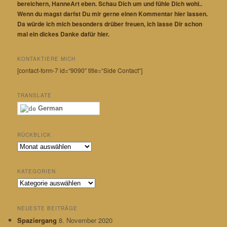
bereichern, HanneArt eben. Schau Dich um und fühle Dich wohl..
Wenn du magst darfst Du mir gerne einen Kommentar hier lassen.
Da würde ich mich besonders drüber freuen, ich lasse Dir schon
mal ein dickes Danke dafür hier.
KONTAKTIERE MICH
[contact-form-7 id=“9090″ title=“Side Contact“]
TRANSLATE
German
RÜCKBLICK
R
ü
c
KATEGORIEN
k
K
b
a
l
t
i
NEUESTE BEITRÄGE
e
c
Spaziergang
8. November 2020
g
k