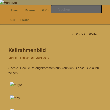
Zum
von allem etwas
Inhalt
Hauptmenü
Such
Home
Datenschutz & Kontakt
Basteln
wechseln
HanneArt
Sucht ihr was?
Beitrags-
←
Zurück
Weiter
→
Navigation
Keilrahmenbild
Veröffentlicht am
21. Juni 2013
Sodele, Päckle ist angekommen nun kann ich Dir das Bild auch
zeigen.