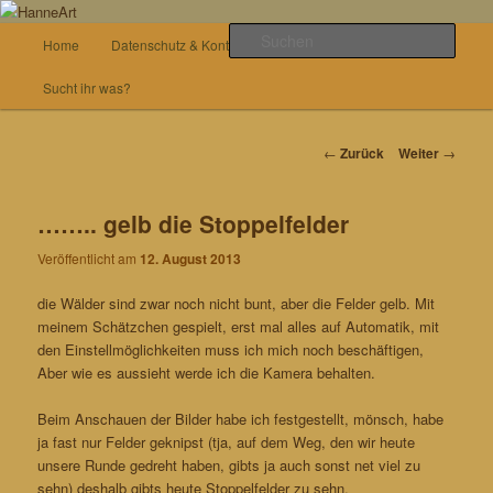
Zum
von allem etwas
Inhalt
Hauptmenü
Such
Home
Datenschutz & Kontakt
Basteln
wechseln
HanneArt
Sucht ihr was?
Beitrags-
←
Zurück
Weiter
→
Navigation
…….. gelb die Stoppelfelder
Veröffentlicht am
12. August 2013
die Wälder sind zwar noch nicht bunt, aber die Felder gelb. Mit
meinem Schätzchen gespielt, erst mal alles auf Automatik, mit
den Einstellmöglichkeiten muss ich mich noch beschäftigen,
Aber wie es aussieht werde ich die Kamera behalten.
Beim Anschauen der Bilder habe ich festgestellt, mönsch, habe
ja fast nur Felder geknipst (tja, auf dem Weg, den wir heute
unsere Runde gedreht haben, gibts ja auch sonst net viel zu
sehn) deshalb gibts heute Stoppelfelder zu sehn.