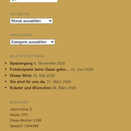
RÜCKBLICK
R
ü
c
KATEGORIEN
k
K
b
a
l
t
i
NEUESTE BEITRÄGE
e
c
Spaziergang
8. November 2020
g
k
Fotoknipseln beim Gassi gehn…
15. Juni 2020
o
r
Dieser Blick
18. Mai 2020
i
Sie sind für uns da.
31. März 2020
e
Kräuter und Blümchen
28. März 2020
n
BESUCHER
Jetzt online: 2
Heute: 270
Diese Woche: 3198
Gesamt: 1244348