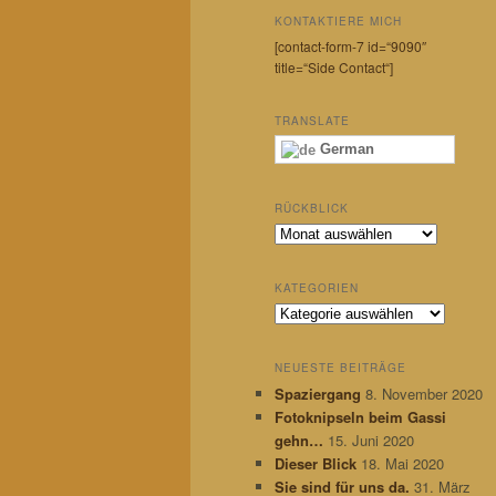
KONTAKTIERE MICH
[contact-form-7 id=“9090″
title=“Side Contact“]
TRANSLATE
German
RÜCKBLICK
R
ü
c
KATEGORIEN
k
K
b
a
l
t
i
NEUESTE BEITRÄGE
e
c
Spaziergang
8. November 2020
g
k
Fotoknipseln beim Gassi
o
r
gehn…
15. Juni 2020
i
Dieser Blick
18. Mai 2020
e
Sie sind für uns da.
31. März