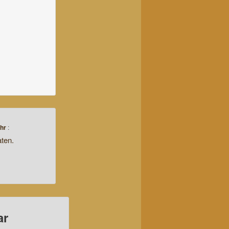
hr
:
aten.
ar