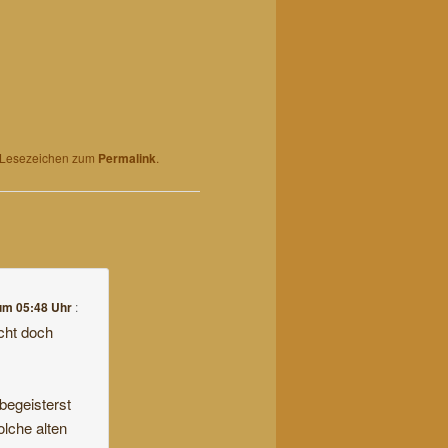
n Lesezeichen zum
Permalink
.
um 05:48 Uhr
:
icht doch
begeisterst
olche alten