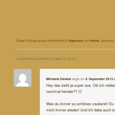
Dieser Eintrag wurde veröffentlicht in
Allgemein
von
Hanne
. Setze ei
2 GEDANKEN ZU „
EIGENTLICH WOLLTE ICH JA…
“
Michaela Daniels
sagte am
5. September 2013 
Hey das sieht ja super aus. Ob ich vielle
nochmal heirate?? 🙂
Was du immer so schönes zauberst! Du 
mich immer wieder! Und ich liebe auch s