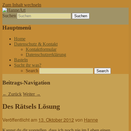
Zum Inhalt wechseln
Suchen
von allem etwas
HanneArt
Hauptmenü
Home
Datenschutz & Kontakt
Kontaktformular
Datenschutzerklärung
Basteln
Sucht ihr was?
Search
Beitrags-Navigation
←
Zurück
Weiter
→
Des Rätsels Lösung
Veröffentlicht am
13. Oktober 2012
von
Hanne
Kannst du dir vorstellen, dass ich noch nie im Leben einen